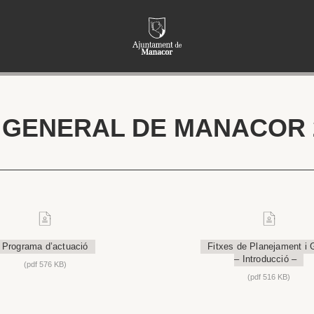
 GENERAL DE MANACOR 
Programa d’actuació
Fitxes de Planejament i 
– Introducció –
(pdf 576 KB)
(pdf 516 KB)