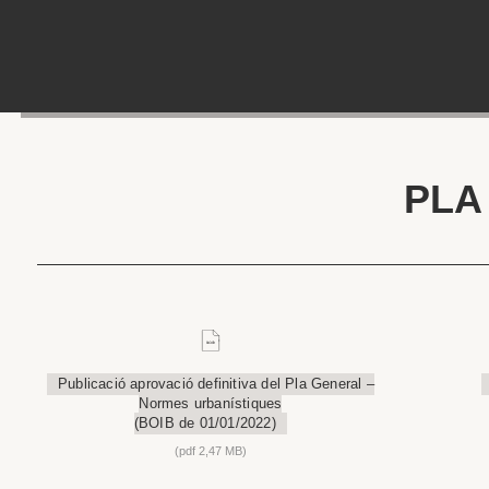
Skip
to
content
PLA
Publicació aprovació definitiva del Pla General –
Normes urbanístiques
(BOIB de 01/01/2022)
(pdf 2,47 MB)